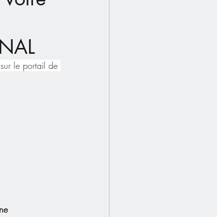
GNAL
r le portail de 
one