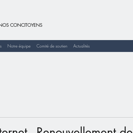
DE NOS CONCITOYENS
s
Notre équipe
Comité de soutien
Actualités
ternet - Renouvellement de