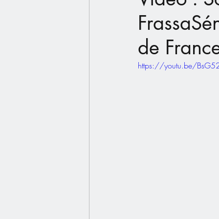
FrassaSén
de Franc
https://youtu.be/BsG5