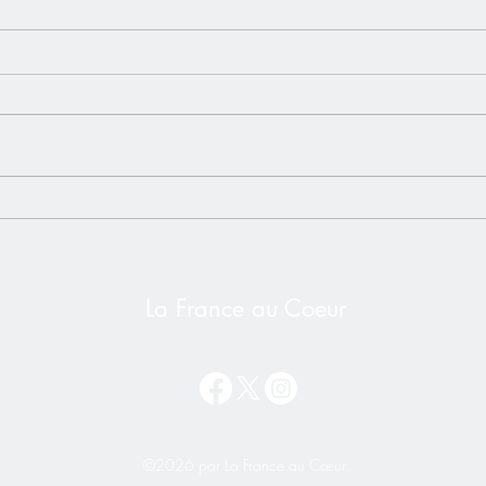
L'impôt universel - Un risque
Vidéo
bien réel pour les Français de
Alex
l'étranger❌ NON à l'impôt
Secr
sur la Nationalité
La France au Coeur
©2026 par La France au Cœur.