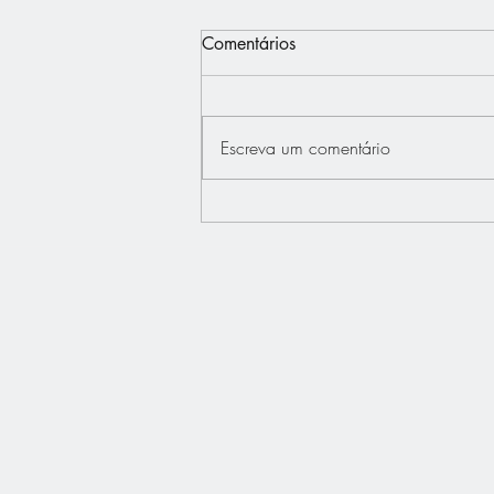
Comentários
Escreva um comentário
Interview - Français.Press -
Bertrand Dupont défend "La
France au Coeur"