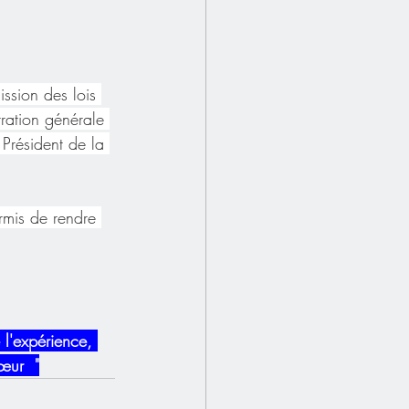
ssion des lois 
tration générale 
Président de la 
ermis de rendre 
 l'expérience, 
œur  "