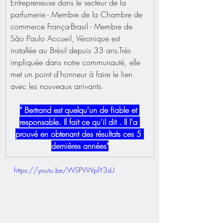
Entrepreneuse dans le secteur de la 
parfumerie - Membre de la Chambre de 
commerce França-Brasil - Membre de 
São Paulo Accueil, Véronique est 
installée au Brésil depuis 33 ans.Très 
impliquée dans notre communauté, elle 
met un point d'honneur à faire le lien 
avec les nouveaux arrivants.
" Bertrand est quelqu'un de fiable et 
responsable. Il fait ce qu'il dit . Il l'a 
prouvé en obtenant des résultats ces 5 
dernières années"
https://youtu.be/WSPVWplY3sU