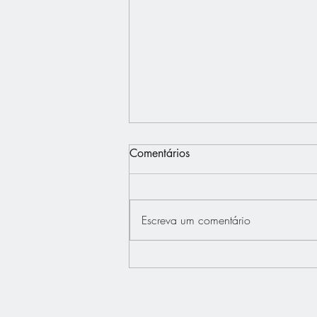
Comentários
Escreva um comentário
Interview - Français.Press -
Bertrand Dupont défend "La
France au Coeur"