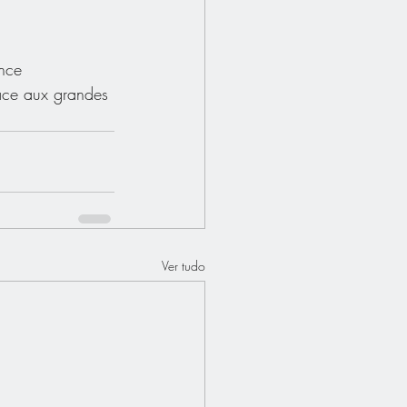
ance
ace aux grandes 
Ver tudo