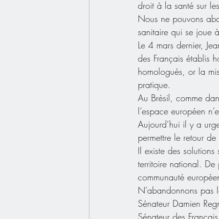
droit à la santé sur le
Nous ne pouvons aban
sanitaire qui se joue à
Le 4 mars dernier, Je
des Français établis 
homologués, or la mis
pratique. 
Au Brésil, comme da
l’espace européen n’es
Aujourd’hui il y a urge
permettre le retour de 
Il existe des solutions
territoire national. D
communauté européenne,
N’abandonnons pas les
Sénateur Damien Reg
Sénateur des Français 