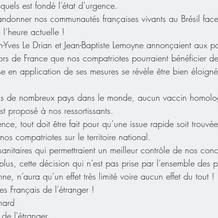
squels est fondé l’état d’urgence. 
donner nos communautés françaises vivants au Brésil fac
 l’heure actuelle !
an-Yves Le Drian et Jean-Baptiste Lemoyne annonçaient aux pa
hors de France que nos compatriotes pourraient bénéficier d
e en application de ses mesures se révèle être bien éloigné
ns de nombreux pays dans le monde, aucun vaccin homolo
t proposé à nos ressortissants. 
nce, tout doit être fait pour qu’une issue rapide soit trouvée
nos compatriotes sur le territoire national. 
 sanitaires qui permettraient un meilleur contrôle de nos conc
e plus, cette décision qui n’est pas prise par l’ensemble des 
 n’aura qu’un effet très limité voire aucun effet du tout !
 Français de l’étranger !
nard
de l'étranger