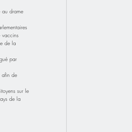
e au drame 
rlementaires 
e vaccins 
e de la 
gué par 
 afin de 
itoyens sur le 
pays de la 