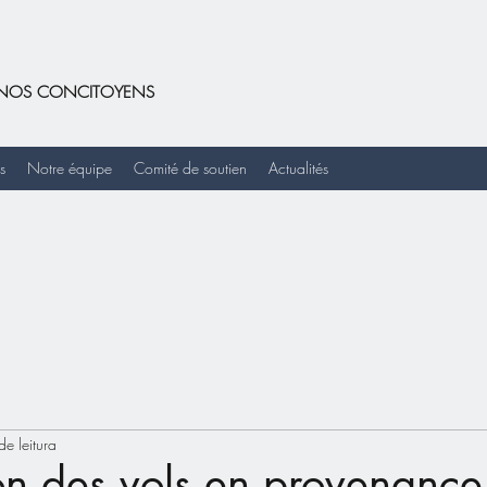
DE NOS CONCITOYENS
s
Notre équipe
Comité de soutien
Actualités
de leitura
on des vols en provenance