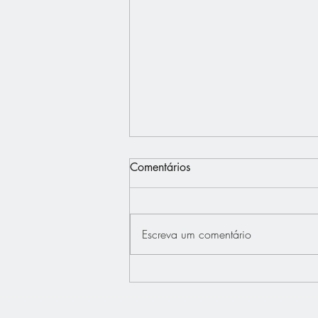
Comentários
Escreva um comentário
Interview - Français.Press -
Bertrand Dupont défend "La
France au Coeur"