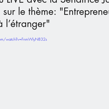
sur le thème: "Entreprene
à l’étranger"
.com/watch?v=FnmWlyN832s