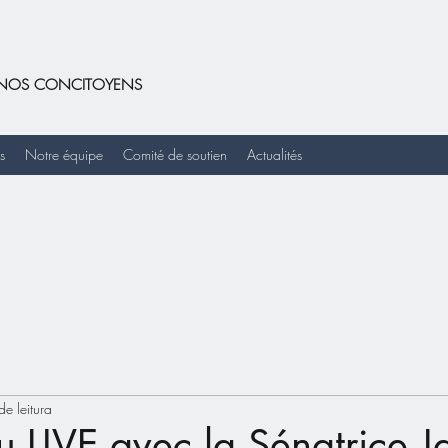
DE NOS CONCITOYENS
s
Notre équipe
Comité de soutien
Actualités
de leitura
 LIVE avec la Sénatrice J