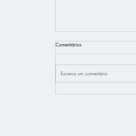
Comentários
Escreva um comentário
Interview - Français.Press -
Bertrand Dupont défend "La
France au Coeur"