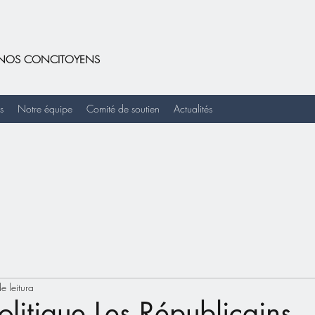
DE NOS CONCITOYENS
s
Notre équipe
Comité de soutien
Actualités
e leitura
olitique Les Républicains