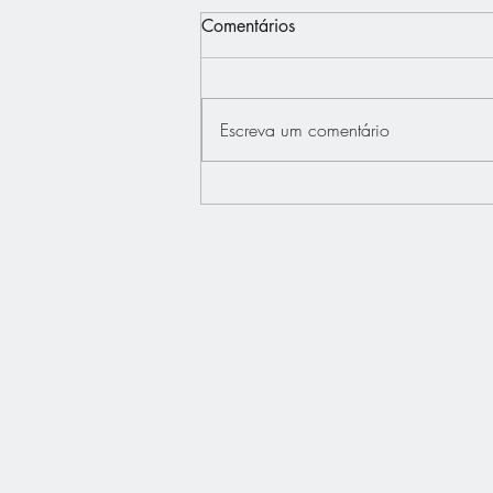
Comentários
Escreva um comentário
Interview - Français.Press -
Bertrand Dupont défend "La
France au Coeur"