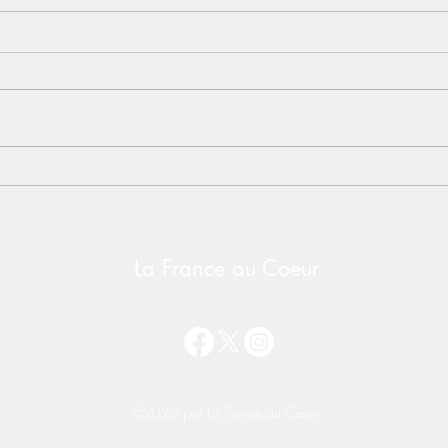
L'impôt universel - Un risque
Vidéo
bien réel pour les Français de
Alex
l'étranger❌ NON à l'impôt
Secr
sur la Nationalité
La France au Coeur
©2026 par La France au Cœur.