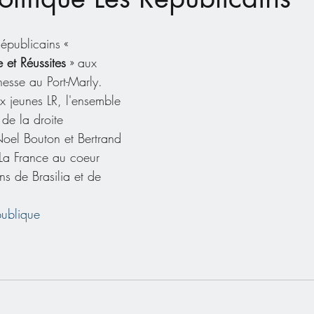
Républicains « 
 et Réussites
 » aux 
nesse au Port-Marly.
x jeunes LR, l'ensemble 
de la droite 
Noel Bouton et Bertrand 
 La France au coeur 
ns de Brasilia et de 
ublique