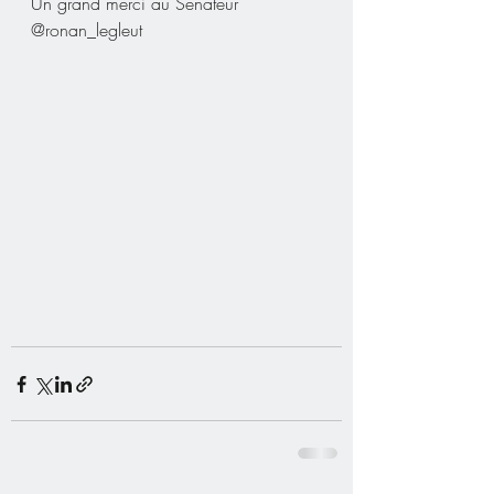
Un grand merci au Sénateur 
@ronan_legleut