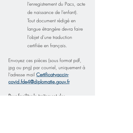
l’enregistrement du Pacs, acte 
de naissance de l’enfant). 
Tout document rédigé en 
langue étrangère devra faire 
l’objet d’une traduction 
certifiée en français.
Envoyez ces pièces (sous format pdf, 
jpg ou png) par courriel, uniquement à 
l’adresse mail 
Certificat-vaccin-
covid.fde4@diplomatie.gouv.fr
Pour faciliter le traitement des 
demandes reçues, le courriel doit être 
impérativement adressé avec un titre 
libellé comme indiqué ci-dessous :
PAYS DE RÉSIDENCE / NOM Prénom
Par exemple : BRESIL / DUPONT Jean