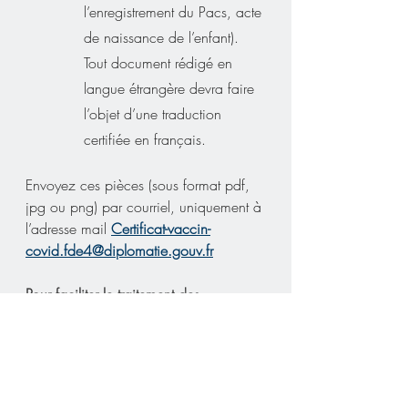
l’enregistrement du Pacs, acte 
de naissance de l’enfant). 
Tout document rédigé en 
langue étrangère devra faire 
l’objet d’une traduction 
certifiée en français.
Envoyez ces pièces (sous format pdf, 
jpg ou png) par courriel, uniquement à 
l’adresse mail 
Certificat-vaccin-
covid.fde4@diplomatie.gouv.fr
Pour faciliter le traitement des 
demandes reçues, le courriel doit être 
impérativement adressé avec un titre 
libellé comme indiqué ci-dessous :
PAYS DE RÉSIDENCE / NOM Prénom
Par exemple : BRESIL / DUPONT Jean