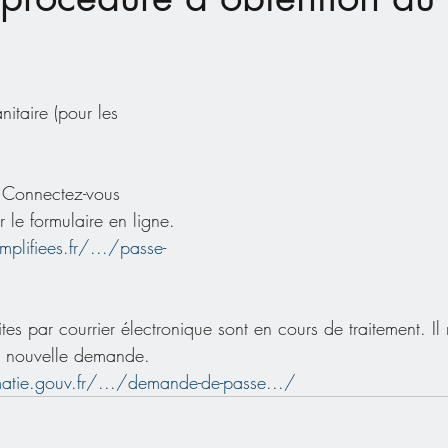
nitaire (pour les  
 Connectez-vous 
 le formulaire en ligne. 
plifiees.fr/.../passe-
es par courrier électronique sont en cours de traitement. Il 
e nouvelle demande.
tie.gouv.fr/.../demande-de-passe.../