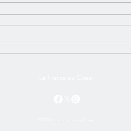
L'impôt universel - Un risque
Vidéo
bien réel pour les Français de
Alex
l'étranger❌ NON à l'impôt
Secr
sur la Nationalité
La France au Coeur
©2026 par La France au Cœur.