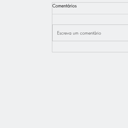
Comentários
Escreva um comentário
Interview - Français.Press -
Bertrand Dupont défend "La
France au Coeur"