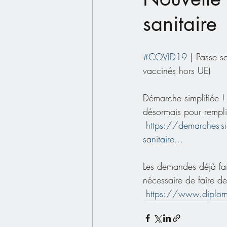
sanitaire
#COVID19
 | Passe sa
vaccinés hors UE)
Démarche simplifiée !
désormais pour remplir
https://demarches-sim
sanitaire...
Les demandes déjà fait
nécessaire de faire d
https://www.diploma