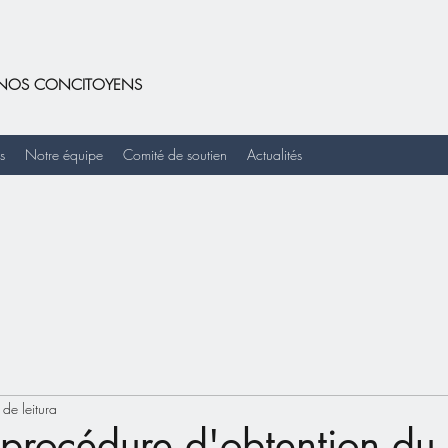
DE NOS CONCITOYENS
s
Notre équipe
Comité de soutien
Actualités
 de leitura
procédure d'obtention du