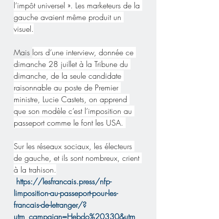
l’impôt universel ». Les marketeurs de la 
gauche avaient même produit un 
visuel.
Mais 
lors d’une interview, donnée ce 
dimanche 28 juillet à la Tribune du 
dimanche, de la seule candidate 
raisonnable au poste de Premier 
ministre, Lucie Castets, on apprend 
que son modèle c’est l’imposition au 
passeport comme le font les USA. 
Sur les réseaux sociaux, les électeurs 
de gauche, et ils sont nombreux, crient 
à la trahison.
https://lesfrancais.press/nfp-
limposition-au-passeport-pour-les-
francais-de-letranger/?
utm_campaign=Hebdo%20330&utm_