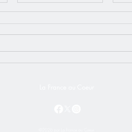
L'impôt universel - Un risque
Vidéo
bien réel pour les Français de
Alex
l'étranger❌ NON à l'impôt
Secr
sur la Nationalité
La France au Coeur
©2026 par La France au Cœur.