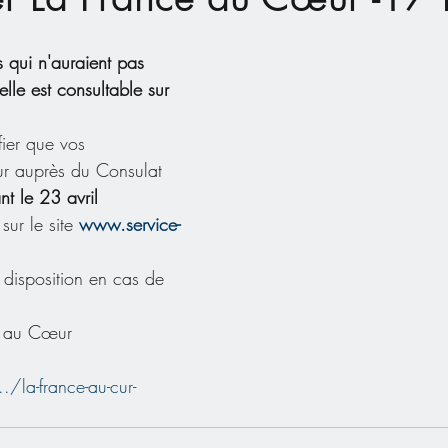
 qui n'auraient pas 
elle est consultable sur 
fier que vos 
our auprès du Consulat 
nt le 23 avril
sur le site 
www.service-
disposition en cas de 
e au Cœur
./la-france-au-cur-