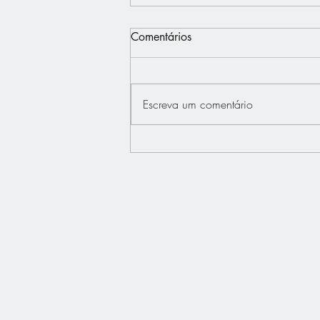
Comentários
Escreva um comentário
Interview - Français.Press -
Bertrand Dupont défend "La
France au Coeur"