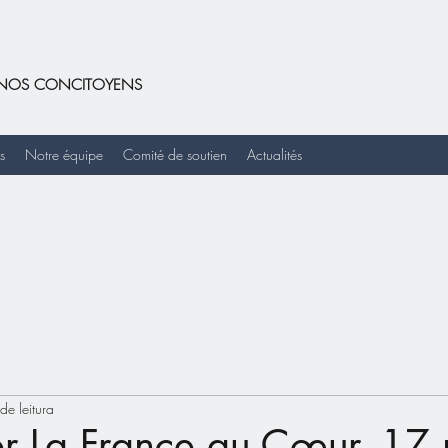
DE NOS CONCITOYENS
s
Notre équipe
Comité de soutien
Actualités
de leitura
er La France au Cœur -17