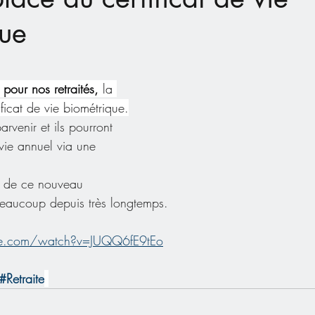
que
our nos retraités,
 la 
ficat de vie biométrique.
venir et ils pourront 
e vie annuel via une 
n de ce nouveau 
beaucoup depuis très longtemps.
be.com/watch?v=JUQQ6fE9tEo
#Retraite