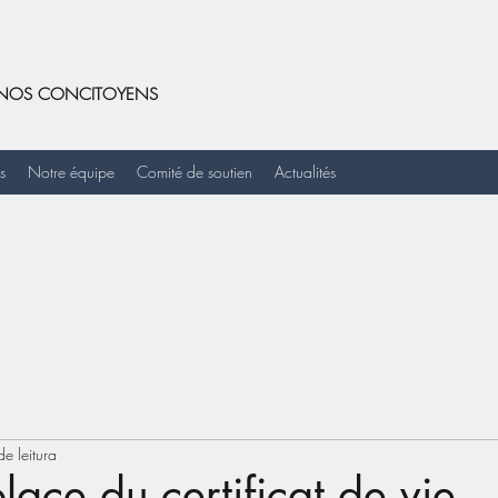
DE NOS CONCITOYENS
s
Notre équipe
Comité de soutien
Actualités
e leitura
lace du certificat de vie