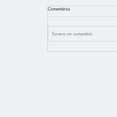
Comentários
Escreva um comentário
Interview - Français.Press -
Bertrand Dupont défend "La
France au Coeur"