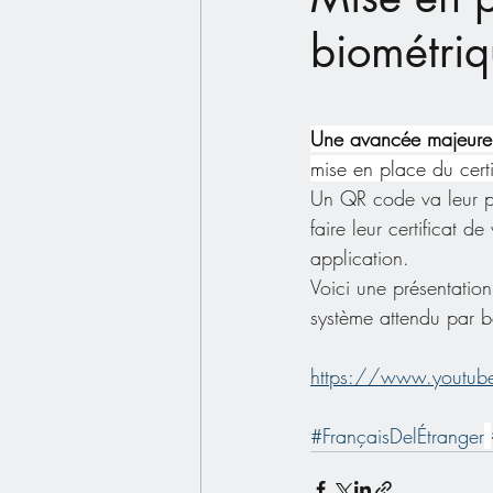
biométri
Une avancée majeure p
mise en place du certi
Un QR code va leur par
faire leur certificat d
application.
Voici une présentatio
système attendu par 
https://www.youtu
#FrançaisDelÉtranger