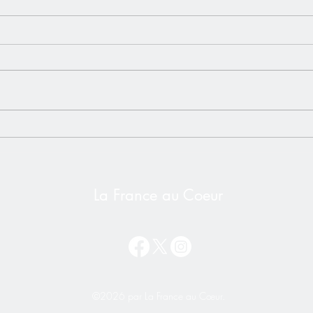
L'impôt universel - Un risque
Vidéo
bien réel pour les Français de
Alex
l'étranger❌ NON à l'impôt
Secr
sur la Nationalité
La France au Coeur
©2026 par La France au Cœur.