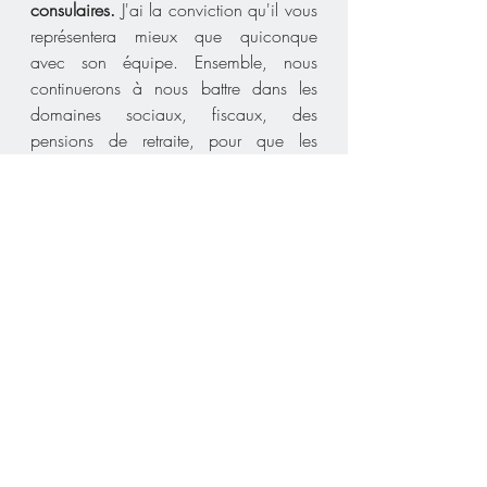
consulaires.
 J'ai la conviction qu'il vous 
représentera mieux que quiconque 
avec son équipe. Ensemble, nous 
continuerons à nous battre dans les 
domaines sociaux, fiscaux, des 
pensions de retraite, pour que les 
Français de l'Etranger continuent à être 
représentés dignement et leurs intérêts 
défendus.
Je vous remercie par avance de votre 
soutien et je vous assure, mes chers 
compatriotes, de mes sentiments les 
meilleurs.
Meyer HABIB