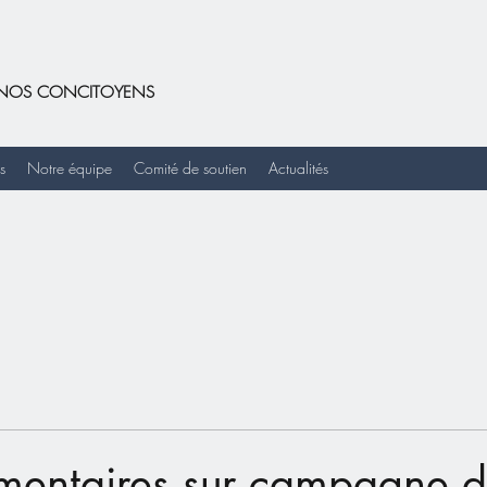
DE NOS CONCITOYENS
s
Notre équipe
Comité de soutien
Actualités
entaires sur campagne 