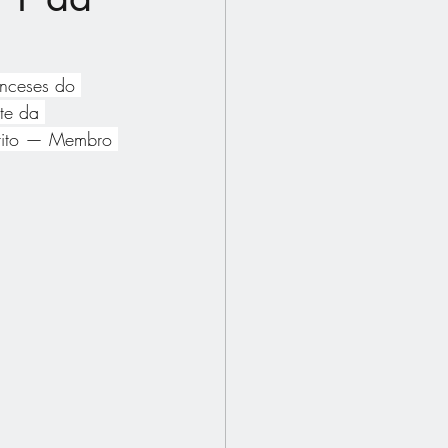
nceses do 
te da 
rito — Membro 