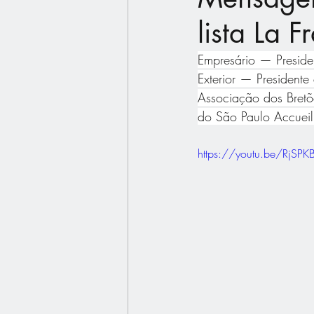
lista La 
Empresário — Preside
Exterior — Presidente
Associação dos Bret
do São Paulo Accuei
https://youtu.be/RjSP