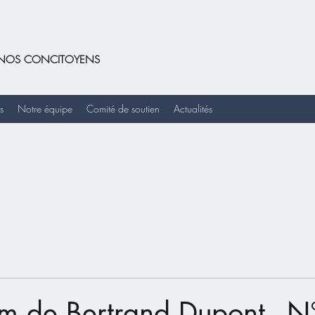
DE NOS CONCITOYENS
s
Notre équipe
Comité de soutien
Actualités
 de Bertrand Dupont - N