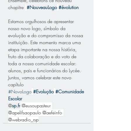
Ensemble, célébrons ce nouveau 
chapitre 
#NouveauLogo
#évolution
Estamos orgulhosos de apresentar 
nosso novo logo, símbolo da 
evolução e do compromisso da nossa 
instituição. Este momento marca uma 
etapa importante na nossa história, 
fruto da colaboração e do voto de 
toda a nossa comunidade escolar: 
alunos, pais e funcionários do Lycée.
Juntos, vamos celebrar este novo 
capítulo
#NovoLogo
#Evolução
#Comunidade
Escolar
@
sp.fr
 @eusoupasteur 
@apelifsaopaulo @aefeinfo 
@webradio_rsp