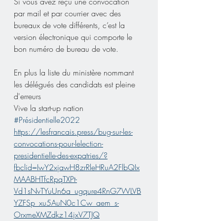
Si vous avez reçu une convocation 
par mail et par courrier avec des 
bureaux de vote différents, c’est la 
version électronique qui comporte le 
bon numéro de bureau de vote.
En plus la liste du ministère nommant 
les délégués des candidats est pleine 
d'erreurs
Vive la start-up nation
#Présidentielle2022
https://lesfrancais.press/bug-sur-les-
convocations-pour-lelection-
presidentielle-des-expatries/?
fbclid=IwY2xjawH8zrRleHRuA2FlbQIx
MAABHTfcRpqTXPt-
Vd1sNvTYuUn6a_ugqure4RnG7WLVB
YZFSp_xu5AuN0c1Cw_aem_s-
OrxmeXMZdkz14jxV7TJQ