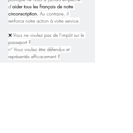
d'
aider tous les Français de notre 
circonscription.
 Au contraire, il 
renforce notre action à votre service.
❌ Vous ne voulez pas de l'impôt sur le 
passeport ?
✅ Vous voulez être défendus et 
représentés efficacement ?
Alors mobilisez-vous et votez La France 
au Cœur 
— L'expérience au service 
de nos compatriotes
 !
Aidez-nous à vous aider - VOTEZ