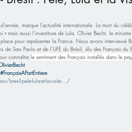
 d’année, marque l’actualité internationale. La mort du célèb
 » mais aussi l’investiture de Lula. Olivier Becht, le ministr
ur place pour représenter la France. Nous avons interviewé 
ns de Sao Paulo et de l’UFE du Brésil, élu des Français du B
our connaître 
le sentiment des Français installés dans le pay
livierBecht
#FrançaisAPartEntiere
s/bresil-pele-lula-et-la-visite.../