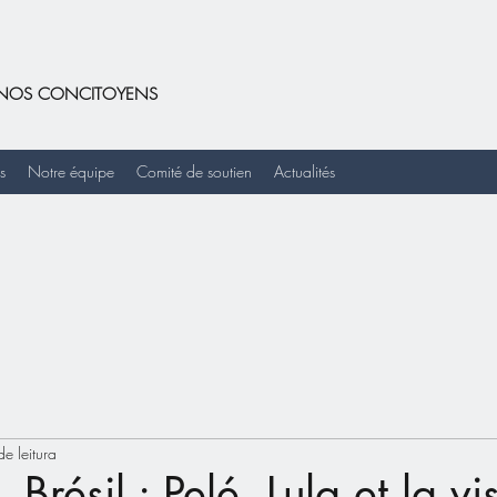
DE NOS CONCITOYENS
s
Notre équipe
Comité de soutien
Actualités
e leitura
- Brésil : Pelé, Lula et la vi