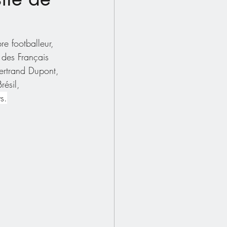
re footballeur, 
e des Français 
Bertrand Dupont, 
résil, 
s.