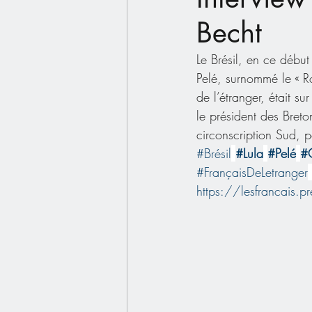
Becht
Le Brésil, en ce début
Pelé, surnommé le « Roi
de l’étranger, était s
le président des Breto
circonscription Sud, p
#Brésil
#Lula
#Pelé
#O
#FrançaisDeLetranger
https://lesfrancais.pres