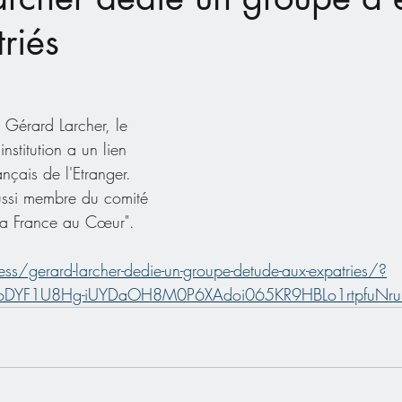
riés
 Gérard Larcher, le 
nstitution a un lien 
ançais de l'Etranger. 
ussi membre du comité 
"la France au Cœur".
ress/gerard-larcher-dedie-un-groupe-detude-aux-expatries/?
6oDYF1U8Hg-iUYDaOH8M0P6XAdoi065KR9HBLo1rtpfuNru