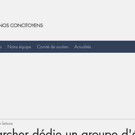
DE NOS CONCITOYENS
s
Notre équipe
Comité de soutien
Actualités
 leitura
rcher dédie un groupe d'