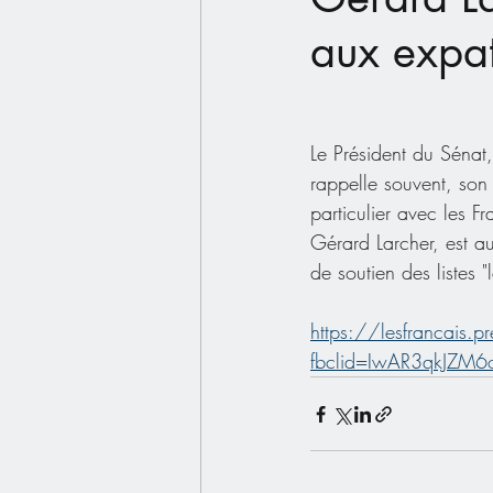
aux expat
Le Président du Sénat,
rappelle souvent, son i
particulier avec les Fr
Gérard Larcher, est a
de soutien des listes 
https://lesfrancais.p
fbclid=IwAR3qkJZM