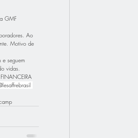
 da GMF 
aboradores. Ao 
nte. Motivo de 
m e seguem 
do vidas.
 FINANCEIRA 
lesaffrebrasil 
icamp