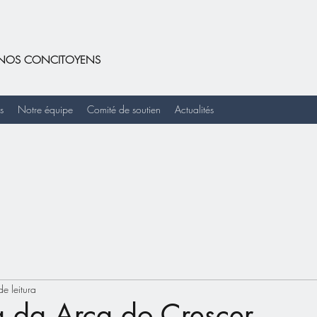
DE NOS CONCITOYENS
s
Notre équipe
Comité de soutien
Actualités
e leitura
a da Arca do Crescer