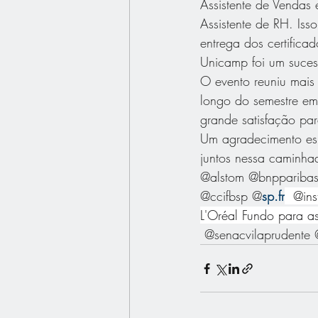
Assistente de Vendas 
Assistente de RH. Iss
entrega dos certific
Unicamp foi um suces
O evento reuniu mais 
longo do semestre em
grande satisfação par
Um agradecimento esp
juntos nessa caminhad
@alstom @bnpparib
@ccifbsp @
sp.fr
  @ins
L'Oréal Fundo para a
 @senacvilaprudente 