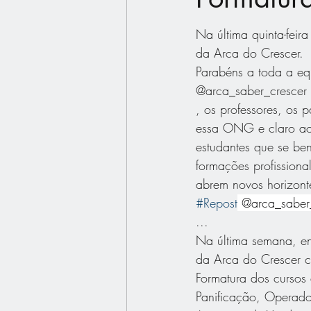
Na última quinta-feira
da Arca do Crescer.
Parabéns a toda a eq
@arca_saber_crescer
, os professores, os 
essa ONG e claro ao
estudantes que se ben
formações profissional
abrem novos horizont
#Repost
 @arca_saber
...
Na última semana, en
da Arca do Crescer 
Formatura dos cursos
Panificação, Operador