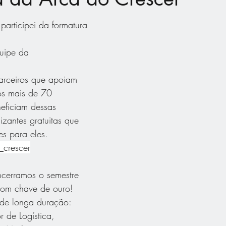
 participei da formatura 
uipe da 
parceiros que apoiam 
s mais de 70 
eficiam dessas 
izantes gratuitas que 
es para eles.
_crescer
cerramos o semestre 
com chave de ouro! 
 de longa duração: 
 de Logística, 