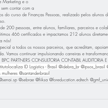
e Marketing e o 
o sem contar com a 
ados do curso de Finanças Pessoas, realizado pelos alunos
so.
de 200 pessoas, entre alunos, familiares, parceiros e col
itimos 466 certificados e impactamos 212 alunos diretame
a nós!
ecial a todos os nossos parceiros, que acreditam, apoia
a. Vamos continuar impulsionando carreiras e transforman
as BPC PARTNERS CONSULTORIA CONTABIL AUDITORIA E
titutolocaliza ID Logistics - Brasil @idebra_br @ipsos_brasil @
s mulheres @santanderbrasil
@senai.sp @sebrae @fiiksa @foreducation.edtech @gmf_un