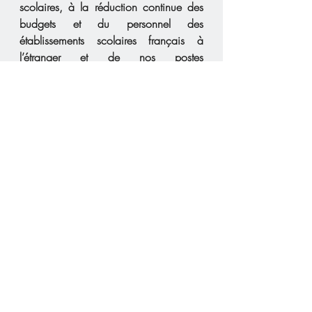
scolaires, à la réduction continue des  
budgets et du personnel des 
établissements scolaires français à  
l’étranger et de nos postes 
diplomatiques.
Pour  rappel, la plupart des expatriés 
perçoivent leurs traitements et  salaires 
dans leur pays de résidence, ne 
conservant plus en France que  des 
revenus fonciers et de capitaux 
mobiliers. Ils sont plus de la  moitié à 
résider dans un pays à la fiscalité 
moins avantageuse ou  équivalente à 
celle de la France. Pour éviter la double 
imposition, 121  conventions 
internationales ont été conclues par la 
France.
*****
Face  à cette décision qui était une 