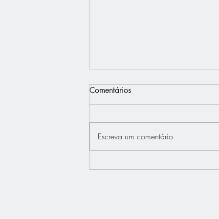
Comentários
Escreva um comentário
Interview - Français.Press -
Bertrand Dupont défend "La
France au Coeur"