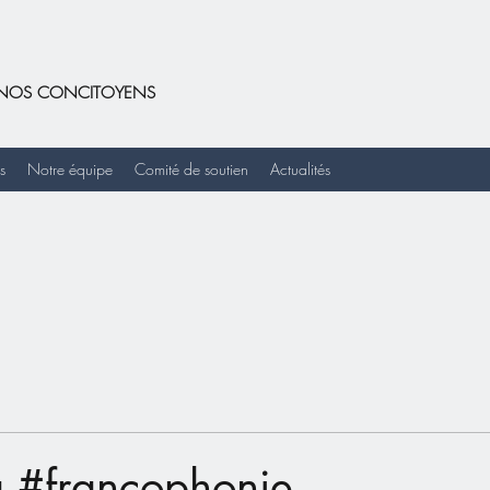
DE NOS CONCITOYENS
s
Notre équipe
Comité de soutien
Actualités
a #francophonie