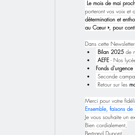
Le mois de mai proc
porteront vos voix et 
détermination et enth
au Cœur », pour conti
Dans cette Newsletter 
 Bilan 2025
 de 
AEFE
 - Nos lyc
Fonds d'urgence
 Seconde campa
 Retour sur les 
mo
Merci pour votre fidéli
Ensemble, faisons de 
Je vous souhaite un e
Bien cordialement,
Bertrand Dupont