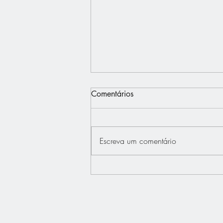
Comentários
Escreva um comentário
Interview - Français.Press -
Bertrand Dupont défend "La
France au Coeur"