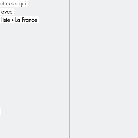
 et ceux qui 
 avec 
iste « La France 
.