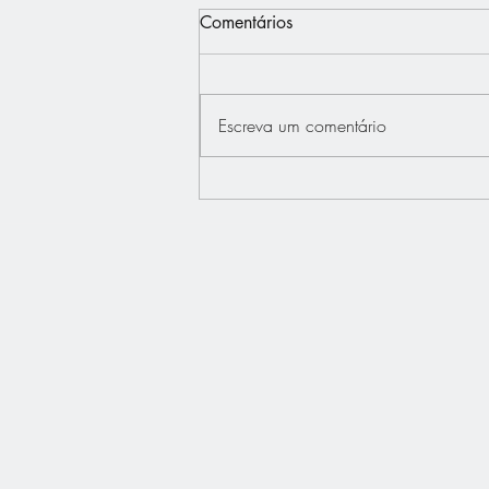
Comentários
Escreva um comentário
Interview - Français.Press -
Bertrand Dupont défend "La
France au Coeur"