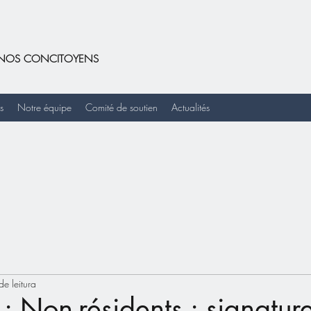
DE NOS CONCITOYENS
s
Notre équipe
Comité de soutien
Actualités
de leitura
: Non-résidents : signatur