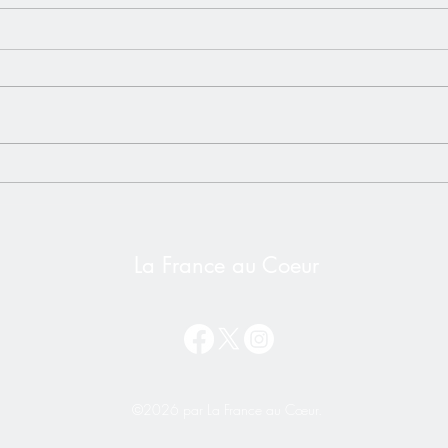
L'impôt universel - Un risque
Vidéo
bien réel pour les Français de
Alex
l'étranger❌ NON à l'impôt
Secr
sur la Nationalité
La France au Coeur
©2026 par La France au Cœur.