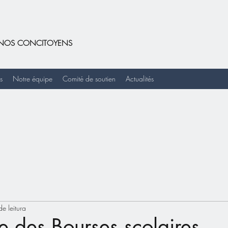
DE NOS CONCITOYENS
s
Notre équipe
Comité de soutien
Actualités
e leitura
e des Bourses scolaires