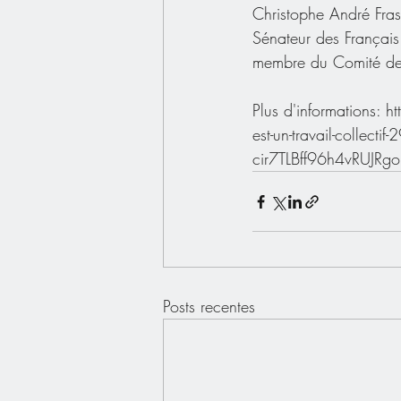
Christophe André Fra
Sénateur des Français 
membre du Comité de 
Plus d'informations: h
est-un-travail-collec
cir7TLBff96h4vRUJ
Posts recentes