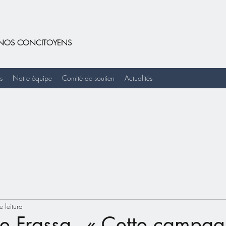
DE NOS CONCITOYENS
s
Notre équipe
Comité de soutien
Actualités
 leitura
e Frassa - « Cette campag