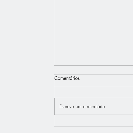
Comentários
Escreva um comentário
Interview - Français.Press -
Bertrand Dupont défend "La