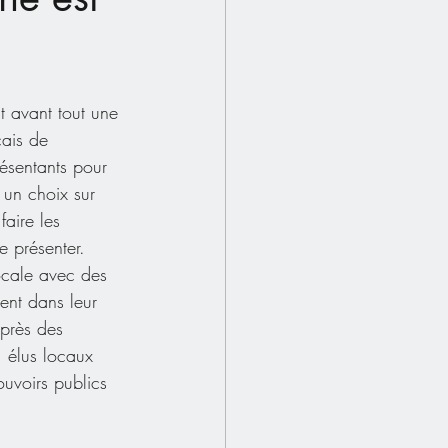
nt avant tout une 
çais de 
résentants pour 
 un choix sur 
faire les  
e présenter. 
ocale avec des 
ent dans leur 
près des 
  élus locaux 
ouvoirs publics 