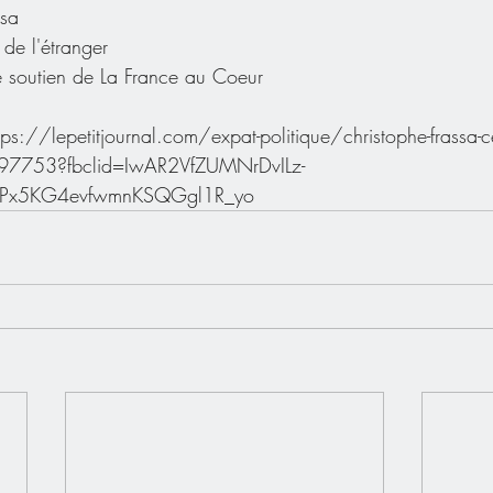
ssa
de l'étranger
soutien de La France au Coeur
ttps://lepetitjournal.com/expat-politique/christophe-frassa-
tif-297753?fbclid=IwAR2VfZUMNrDvILz-
RgoPx5KG4evfwmnKSQGgl1R_yo