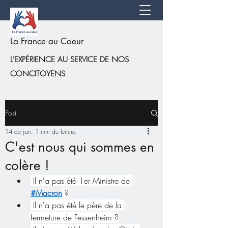
La France au Coeur
L'EXPÉRIENCE AU SERVICE DE NOS
CONCITOYENS
Post
14 de jan.
1 min de leitura
C'est nous qui sommes en
colère !
 Il n'a pas été 1er Ministre de 
#Macron
 ?
 Il n'a pas été le père de la 
fermeture de Fessenheim ?