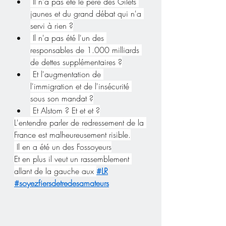
 Il n'a pas été le père des Gilets 
jaunes et du grand débat qui n'a 
servi à rien ?
 Il n'a pas été l'un des 
responsables de 1.000 milliards 
de dettes supplémentaires ?
 Et l'augmentation de 
l'immigration et de l'insécurité 
sous son mandat ?
 Et Alstom ? Et et et ?
L'entendre parler de redressement de la 
France est malheureusement risible.
 Il en a été un des Fossoyeurs
Et en plus il veut un rassemblement 
allant de la gauche aux 
#LR
#soyezfiersdetredesamateurs