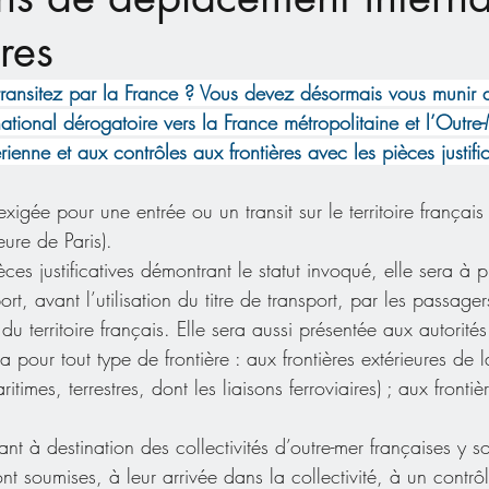
res
transitez par la France ? Vous devez désormais vous munir d
tional dérogatoire vers la France métropolitaine et l’Outre
enne et aux contrôles aux frontières avec les pièces justific
 exigée pour une entrée ou un transit sur le territoire françai
eure de Paris).
 justificatives démontrant le statut invoqué, elle sera à p
t, avant l’utilisation du titre de transport, par les passager
du territoire français. Elle sera aussi présentée aux autorit
la pour tout type de frontière : aux frontières extérieures de 
itimes, terrestres, dont les liaisons ferroviaires) ; aux frontièr
t à destination des collectivités d’outre-mer françaises y so
nt soumises, à leur arrivée dans la collectivité, à un contrôl