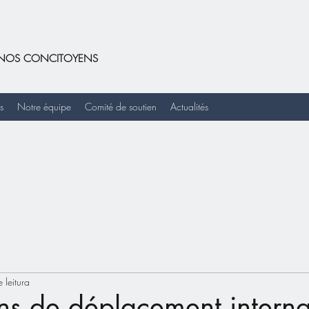
DE NOS CONCITOYENS
s
Notre équipe
Comité de soutien
Actualités
 leitura
ons de déplacement interna