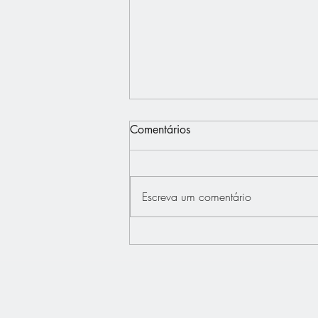
Comentários
Escreva um comentário
Interview - Français.Press -
Bertrand Dupont défend "La
France au Coeur"