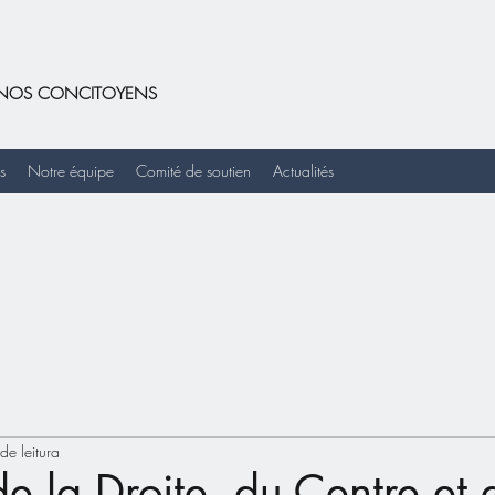
DE NOS CONCITOYENS
s
Notre équipe
Comité de soutien
Actualités
de leitura
de la Droite, du Centre et 