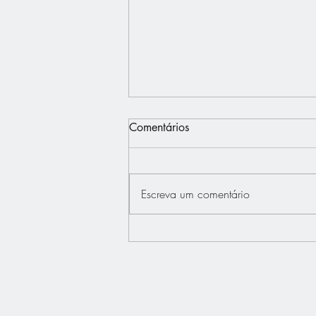
Comentários
Escreva um comentário
Interview - Français.Press -
Bertrand Dupont défend "La
France au Coeur"