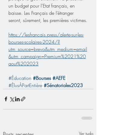
un budget pour l’Etat français, en 
baisse. Les Français de l’étranger 
seront, sûrement, les premières victimes.
https://lesfrancais.press/alerte-sur-les-
bourses-scolaires-2024/?
utm_source=brevo&utm_medium=email
&utm_campaign=Premium%2021%20
aout%202023
#Éducation
#Bourses
#AEFE
#ÈlusÀPartEntière
#Sénatoriales2023
Posts recentes
Ver tudo