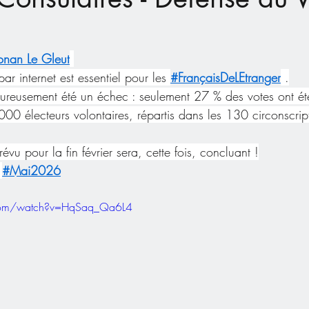
onan Le Gleut
par internet est essentiel pour les 
#FrançaisDeLEtranger
 .
heureusement été un échec : seulement 27 % des votes ont été
00 électeurs volontaires, répartis dans les 130 circonscrip
évu pour la fin février sera, cette fois, concluant !
#Mai2026
.com/watch?v=HqSaq_Qa6L4