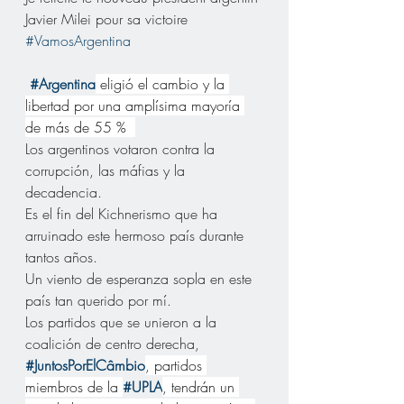
Javier Milei pour sa victoire
#VamosArgentina
#Argentina
 eligió el cambio y la 
libertad por una amplísima mayoría 
de más de 55 %  
Los argentinos votaron contra la 
corrupción, las máfias y la 
decadencia.
Es el fin del Kichnerismo que ha 
arruinado este hermoso país durante 
tantos años.
Un viento de esperanza sopla en este 
país tan querido por mí.
Los partidos que se unieron a la 
coalición de centro derecha, 
#JuntosPorElCâmbio
, partidos 
miembros de la 
#UPLA
, tendrán un 