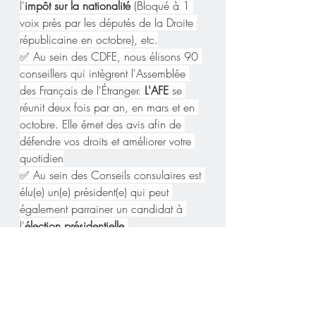
l'
impôt sur la nationalité
 (Bloqué à 1 
voix près par les députés de la Droite 
républicaine en octobre), etc.
✅ Au sein des CDFE, nous élisons 90 
conseillers qui intègrent l'Assemblée 
des Français de l'Étranger. 
L'AFE 
se 
réunit deux fois par an, en mars et en 
octobre. Elle émet des avis afin de 
défendre vos droits et améliorer votre 
quotidien
✅ Au sein des Conseils consulaires est 
élu(e) un(e) président(e) qui peut 
également parrainer un candidat à 
l'
élection présidentielle.
Comme vous pouvez le constater, cette 
élection VOUS CONCERNE TOUTES 
ET TOUS. Pouvoir compter sur des élus 
locaux est une chance.
 Défendez cet 