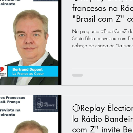
francesas na Rá
"Brasil com Z" c
Dupont
No programa #BrasilComZ des
Sônia Blota conversou com Be
cabeça de chapa de “La Franc
🔴Replay Élection
la Rádio Bandeira
com Z" invite Be