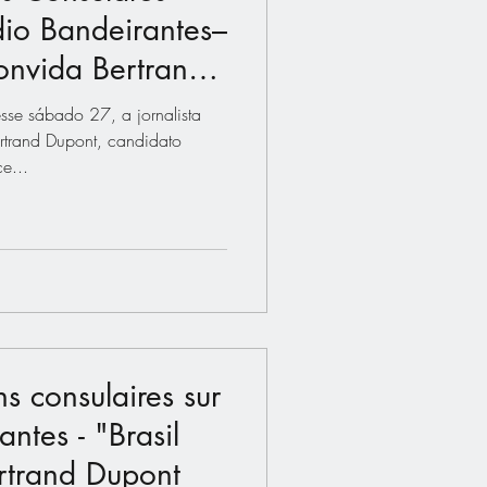
dio Bandeirantes–
onvida Bertrand
se sábado 27, a jornalista
rtrand Dupont, candidato
e...
s consulaires sur
ntes - "Brasil
rtrand Dupont