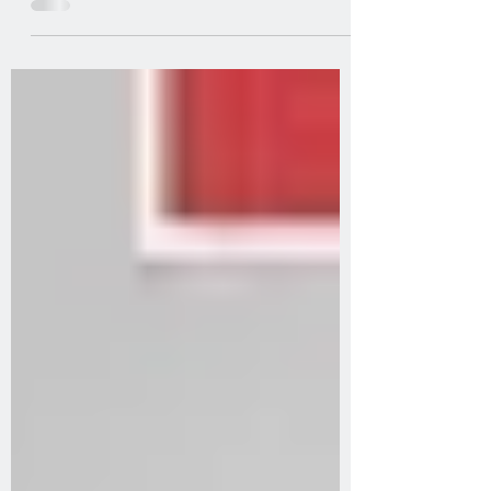
premiers à alerter sur les conséquences du «
coup de...