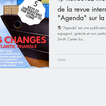
de la revue inter
"Agenda" sur la 
politique en Fra
🌎 "Agenda" est une publicati
espagnol, gratuite et non par
Smith Center for...