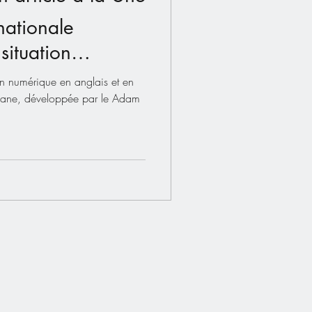
nationale
situation
nce 🇫🇷
on numérique en anglais et en
tisane, développée par le Adam