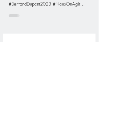
#legislatives2023
Les enjeux de l'élection #legislatives2023 en
Amérique latine et Caraïbes
#BertrandDupont2023 #NousOnAgit
https://youtu.be/ocTfa3KVyq...